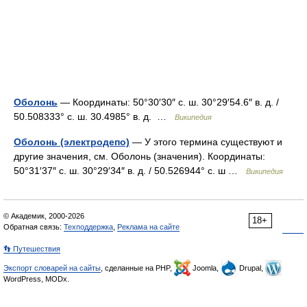
Оболонь
— Координаты: 50°30′30″ с. ш. 30°29′54.6″ в. д. /
50.508333° с. ш. 30.4985° в. д. …
Википедия
Оболонь (электродепо)
— У этого термина существуют и
другие значения, см. Оболонь (значения). Координаты:
50°31′37″ с. ш. 30°29′34″ в. д. / 50.526944° с. ш …
Википедия
© Академик, 2000-2026
18+
Обратная связь:
Техподдержка
,
Реклама на сайте
👣 Путешествия
Экспорт словарей на сайты
, сделанные на PHP,
Joomla,
Drupal,
WordPress, MODx.