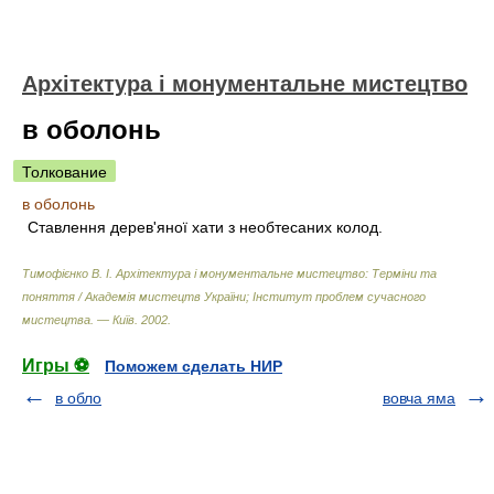
Архітектура і монументальне мистецтво
в оболонь
Толкование
в оболонь
Ставлення дерев'яної хати з необтесаних колод.
Тимофієнко В. І. Архітектура і монументальне мистецтво: Терміни та
поняття / Академія мистецтв України; Інститут проблем сучасного
мистецтва. — Київ
.
2002
.
Игры ⚽
Поможем сделать НИР
в обло
вовча яма